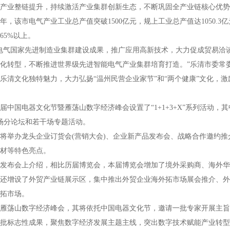
产业整链提升，持续激活产业集群创新生态，不断巩固全产业链核心优势
年，该市电气产业工业总产值突破1500亿元，规上工业总产值达1050.3亿
65%以上。
电气国家先进制造业集群建设成果，推广应用高新技术，大力促成贸易洽
化转型，不断推进世界级先进智能电气产业集群培育打造。”乐清市委常
乐清文化独特魅力，大力弘扬“温州民营企业家节”和“两个健康”文化，
届中国电器文化节暨雁荡山数字经济峰会设置了“1+1+3+X”系列活动，
场分论坛和若干场专题活动。
将举办龙头企业订货会(营销大会)、企业新产品发布会、战略合作邀约推
材等特色亮点。
发布会上介绍，相比历届博览会，本届博览会增加了境外采购商、海外华
还增设了外贸产业链展示区，集中推出外贸企业海外拓市场展会推介、外
拓市场。
雁荡山数字经济峰会，其将依托中国电器文化节，邀请一批专家开展主旨
批标志性成果，聚焦数字经济发展主题主线，突出数字技术赋能产业转型