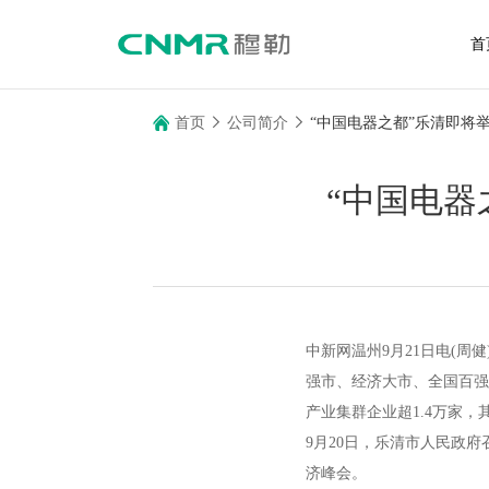
首
首页
公司简介
“中国电器之都”乐清即将举
“中国电器
关于穆勒
产品中心
企业介绍
智能型万能式断路器
企业文化
塑料外壳式断路器
中新网温州9月21日电(周
发展历程
剩余电流动作断路器
强市、经济大市、全国百强
荣誉资质
户内高压交流真空断路器
产业集群企业超1.4万家，
新闻资讯
9月20日，乐清市人民政府
济峰会。