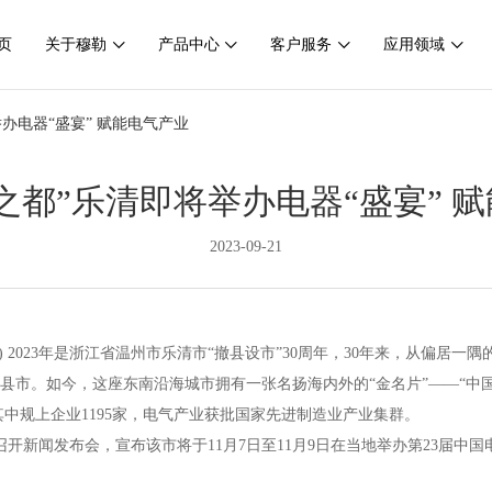
页
关于穆勒
产品中心
客户服务
应用领域
办电器“盛宴” 赋能电气产业
之都”乐清即将举办电器“盛宴” 
2023-09-21
客户服务
应用领域
人才战略
研发技术
应用领域
人才理念
售后服务
健) 2023年是浙江省温州市乐清市“撤县设市”30周年，30年来，从偏居
县市。如今，这座东南沿海城市拥有一张名扬海内外的“金名片”——“中
其中规上企业1195家，电气产业获批国家先进制造业产业集群。
召开新闻发布会，宣布该市将于11月7日至11月9日在当地举办第23届中