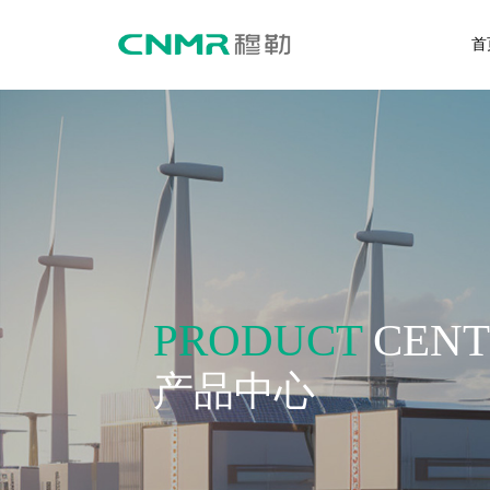
首
关于穆勒
产品中心
企业介绍
智能型万能式断路器
PRODUCT
CENT
企业文化
塑料外壳式断路器
发展历程
剩余电流动作断路器
产品中心
荣誉资质
户内高压交流真空断路器
新闻资讯