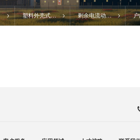
式
塑料外壳式断
剩余电流动作
户
路器
断路器
真